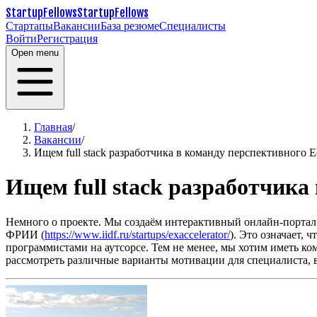
StartupFellows
StartupFellows
Стартапы
Вакансии
База резюме
Специалисты
Войти
Регистрация
Open menu
Главная
/
Вакансии
/
Ищем full stack разработчика в команду перспективного E
Ищем full stack разработчика
Немного о проекте. Мы создаём интерактивный онлайн-портал д
ФРИИ (
https://www.iidf.ru/startups/exaccelerator/
). Это означает,
программистами на аутсорсе. Тем не менее, мы хотим иметь к
рассмотреть различные варианты мотивации для специалиста, в