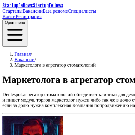
StartupFellows
StartupFellows
Стартапы
Вакансии
База резюме
Специалисты
Войти
Регистрация
Open menu
Главная
/
Вакансии
/
Маркетолога в агрегатор стоматологий
Маркетолога в агрегатор сто
Dentespot-агрегатор стоматологий объединяет клиники для де
и пишет модуль торгов маркетолог нужен либо так же в долю от
если за долю-нужна комплексная Компания попродвижению на в