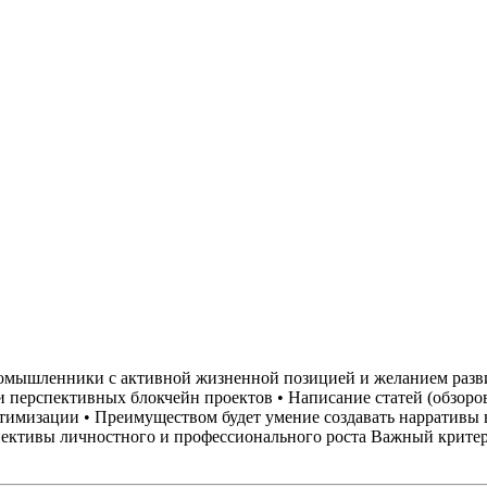
омышленники с активной жизненной позицией и желанием развив
и перспективных блокчейн проектов
• Написание статей (обзоро
птимизации
• Преимуществом будет умение создавать нарративы 
пективы личностного и профессионального роста
Важный критери