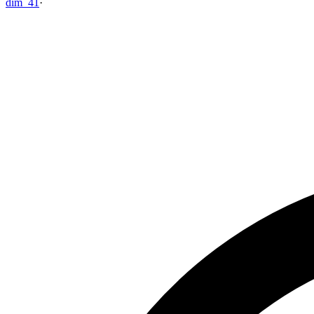
dim_41
·