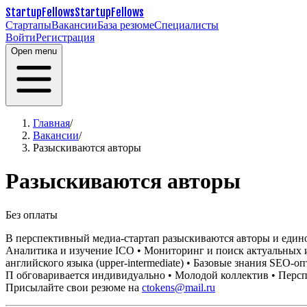
StartupFellows
StartupFellows
Стартапы
Вакансии
База резюме
Специалисты
Войти
Регистрация
Open menu
Главная
/
Вакансии
/
Разыскиваются авторы
Разыскиваются авторы
Без оплаты
В перспективный медиа-стартап разыскиваются авторы и един
Аналитика и изучение ICO
• Мониторинг и поиск актуальных 
английского языка (upper-intermediate)
• Базовые знания SEO-о
П обговаривается индивидуально
• Молодой коллектив
• Перс
Присылайте свои резюме на
ctokens@mail.ru