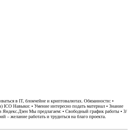
аться в IT, блокчейне и криптовалютах.
Обязанности:
•
в) ICO
Навыки:
• Умение интересно подать материал
• Знание
в Яндекс.Дзен
Мы предлагаем:
• Свободный график работы
• З/
й – желание работать и трудиться на благо проекта.