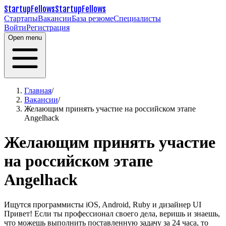
StartupFellows
StartupFellows
Стартапы
Вакансии
База резюме
Специалисты
Войти
Регистрация
Open menu
Главная
/
Вакансии
/
Желающим принять участие на российском этапе
Angelhack
Желающим принять участие
на российском этапе
Angelhack
Ищутся программисты iOS, Android, Ruby и дизайнер UI
Привет! Если ты профессионал своего дела, веришь и знаешь,
что можешь выполнить поставленную задачу за 24 часа, то