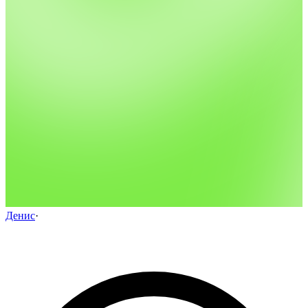
Денис
·