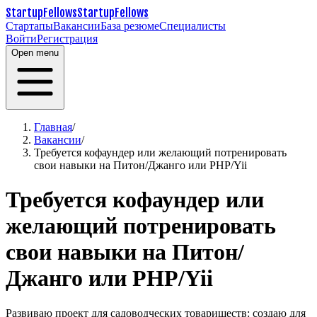
StartupFellows
StartupFellows
Стартапы
Вакансии
База резюме
Специалисты
Войти
Регистрация
Open menu
Главная
/
Вакансии
/
Требуется кофаундер или желающий потренировать
свои навыки на Питон/Джанго или PHP/Yii
Требуется кофаундер или
желающий потренировать
свои навыки на Питон/
Джанго или PHP/Yii
Развиваю проект для садоводческих товариществ: создаю для