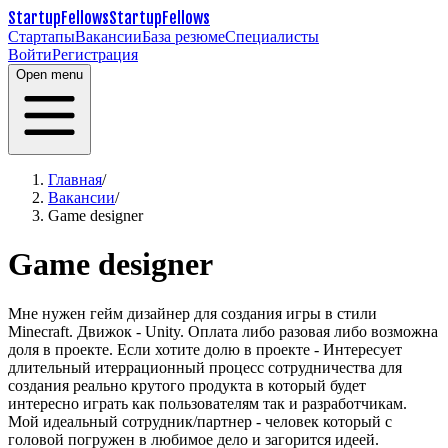
StartupFellows
StartupFellows
Стартапы
Вакансии
База резюме
Специалисты
Войти
Регистрация
Open menu
Главная
/
Вакансии
/
Game designer
Game designer
Мне нужен гейм дизайнер для создания игры в стили
Minecraft. Движок - Unity.
Оплата либо разовая либо возможна
доля в проекте.
Если хотите долю в проекте - Интересует
длительный итеррационный процесс сотрудничества для
создания реально крутого продукта в который будет
интересно играть как пользователям так и разработчикам.
Мой идеальный сотрудник/партнер - человек который с
головой погружен в любимое дело и загорится идеей.