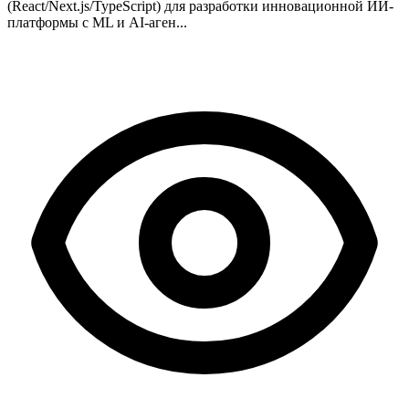
(React/Next.js/TypeScript) для разработки инновационной ИИ-
платформы с ML и AI-аген...