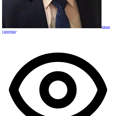
иван
ганенко
·