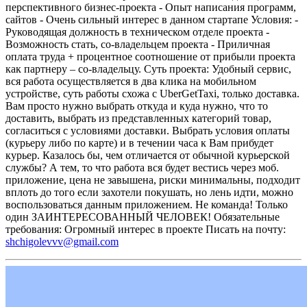
перспективного бизнес-проекта
- Опыт написания программ,
сайтов
- Очень сильный интерес в данном стартапе
Условия:
-
Руководящая должность в техническом отделе проекта
-
Возможность стать, со-владельцем проекта
- Приличная
оплата труда + процентное соотношение от прибыли проекта
как партнеру – со-владельцу.
Суть проекта:
Удобный сервис,
вся работа осуществляется в два клика на мобильном
устройстве, суть работы схожа с UberGetTaxi, только доставка.
Вам просто нужно выбрать откуда и куда нужно, что то
доставить, выбрать из представленных категорий товар,
согласиться с условиями доставки. Выбрать условия оплаты
(курьеру либо по карте) и в течении часа к Вам прибудет
курьер.
Казалось бы, чем отличается от обычной курьерской
службы? А тем, то что работа вся будет вестись через моб.
приложение, цена не завышена, риски минимальны, подходит
вплоть до того если захотели покушать, но лень идти, можно
воспользоваться данным приложением.
Не команда! Только
один ЗАИНТЕРЕСОВАННЫЙ ЧЕЛОВЕК!
Обязательные
требования:
Огромный интерес в проекте
Писать на почту:
shchigolevvv@gmail.com