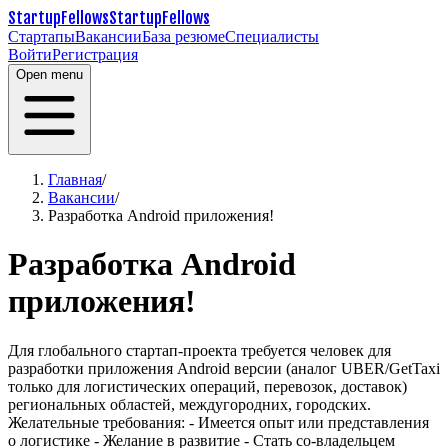
StartupFellows
StartupFellows
Стартапы
Вакансии
База резюме
Специалисты
Войти
Регистрация
Open menu
Главная
/
Вакансии
/
Разработка Android приложения!
Разработка Android
приложения!
Для глобального стартап-проекта требуется человек для
разработки приложения Android версии (аналог UBER/GetTaxi
только для логистических операций, перевозок, доставок)
региональных областей, междугородних, городских.
Желательные требования:
- Имеется опыт или представления
о логистике
- Желание в развитие
- Стать со-владельцем