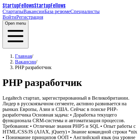
StartupFellows
StartupFellows
Стартапы
Вакансии
База резюме
Специалисты
Войти
Регистрация
Open menu
Главная
/
Вакансии
/
PHP разработчик
PHP разработчик
Legaltech стартап, зарегистрированный в Великобритании.
Лидер в русскоязычном сегменте, активно развивается на
рынках Европы, Азии и США.
Сейчас в поиске PHP-
разработчика
Основная задача:
• Доработка текущего
функционала CRM-системы и автоматизация процессов.
Требования:
• Отличные знания PHP5 и SQL
• Опыт работы с
HTML/CSS/JS (AJAX, jQuery)
• Знание командной строки *nix
• Понимание принципов ООП
• Английский язык (на уровне