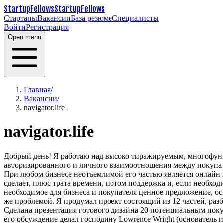
StartupFellows
StartupFellows
Стартапы
Вакансии
База резюме
Специалисты
Войти
Регистрация
Open menu
Главная
/
Вакансии
/
navigator.life
navigator.life
Добрый день!
Я работаю над высоко тиражируемым, многофунк
авторизированного и личного взаимоотношения между покупа
При любом бизнесе неотъемлимой его частью является онлайн пр
сделает, плюс трата времени, потом поддержка и, если необход
необходимое для бизнеса и покупателя ценное предложение, ос
же проблемой. Я продумал проект состоящий из 12 частей, раз
Сделана презентация готового дизайна 20 потенциальным поку
его обсуждение делал господину Lowrence Wright (основатель