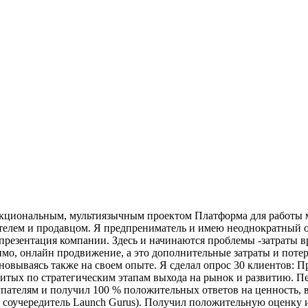
циональным, мультиязычным проектом Платформа для работы мал
телем и продавцом.
Я предпрениматель и имею неоднократный оп
езентация компании. Здесь и начинаются проблемы -затраты врем
имо, онлайн продвижение, а это дополнительные затраты и потер
новываясь также на своем опыте. Я сделал опрос 30 клиентов: П
битых по стратегическим этапам выхода на рынок и развитию. П
пателям и получил 100 % положительных ответов на ценность, 
 и соучередитель Launch Gurus). Получил положительную оценку