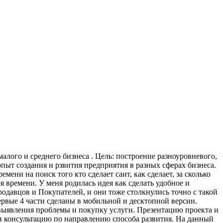
ого и среднего бизнеса . Цель: построение разноуровневого,
ыт создания и рзвития предприятия в разных сферах бизнеса.
ени на поиск того кто сделает саит, как сделает, за сколько
я времени. У меня родилась идея как сделать удобное и
родавцов и Покупателей, и они тоже столкнулись точно с такой
ервые 4 части сделаны в мобильной и десктопной версии.
выявления проблемы и покупку услуги.
Презентацию проекта и
 и консультацию по направлению способа развития.
На данный