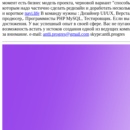
момент есть бизнес модель проекта, черновой вариант "способы
которым надо частично сделать редизайн и доработать нескольк
и короткое
navi.life
В команду нужны : Дизайнер UI/UX, Верст
продюсер,. Программисты PHP MySQL, Тестировщик.
Если вы
достижения. У вас успешный опыт в своей сфере. Вас не пуга
возможность встать у истоков создания одной из ведущих комп
за внимание.
e-mail:
antli.progres@gmail.com
skype:antli.progres