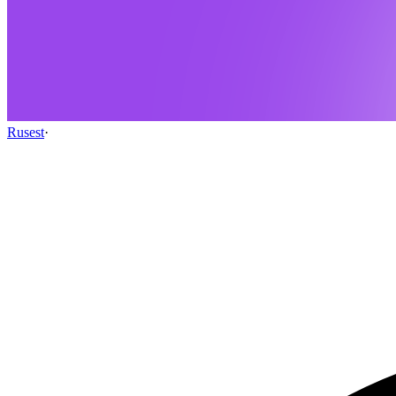
Rusest
·