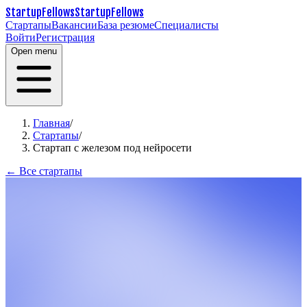
StartupFellows
StartupFellows
Стартапы
Вакансии
База резюме
Специалисты
Войти
Регистрация
Open menu
Главная
/
Стартапы
/
Стартап с железом под нейросети
← Все стартапы