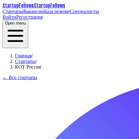
StartupFellows
StartupFellows
Стартапы
Вакансии
База резюме
Специалисты
Войти
Регистрация
Open menu
Главная
/
Стартапы
/
КОТ Россия
← Все стартапы