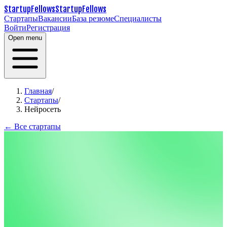
StartupFellows
StartupFellows
Стартапы
Вакансии
База резюме
Специалисты
Войти
Регистрация
Open menu
Главная
/
Стартапы
/
Нейросеть
← Все стартапы