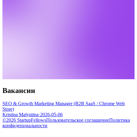
Вакансии
SEO & Growth Marketing Manager (B2B SaaS / Chrome Web
Store)
Kristina Malyutina
·
2026-05-06
©2026 StartupFellows
Пользовательское соглашение
Политика
конфиденциальности