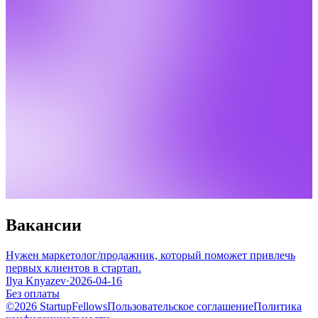
Вакансии
Нужен маркетолог/продажник, который поможет привлечь
первых клиентов в стартап.
Ilya Knyazev
·
2026-04-16
Без оплаты
©2026 StartupFellows
Пользовательское соглашение
Политика