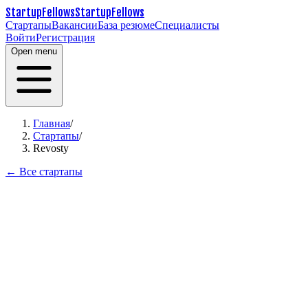
StartupFellows
StartupFellows
Стартапы
Вакансии
База резюме
Специалисты
Войти
Регистрация
Open menu
Главная
/
Стартапы
/
Revosty
← Все стартапы