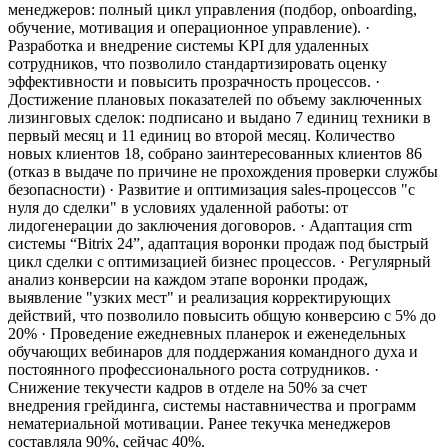
менеджеров: полный цикл управления
(подбор, onboarding,
обучение, мотивация и операционное управление).
·
Разработка и внедрение системы KPI для удаленных
сотрудников, что позволило
стандартизировать оценку
эффективности и повысить прозрачность процессов.
·
Достижение плановых показателей по объему заключенных
лизинговых сделок: подписано и
выдано 7 единиц техники в
первый месяц и 11 единиц во второй месяц. Количество
новых
клиентов 18, собрано заинтересованных клиентов 86
(отказ в выдаче по причине не
прохождения проверки службы
безопасности)
· Развитие и оптимизация sales-процессов "с
нуля до сделки" в условиях удаленной работы: от
лидогенерации до заключения договоров.
· Адаптация crm
системы “Bitrix 24”, адаптация воронки продаж под быстрый
цикл сделки с
оптимизацией бизнес процессов.
· Регулярный
анализ конверсии на каждом этапе воронки продаж,
выявление "узких мест" и
реализация корректирующих
действий, что позволило повысить общую конверсию с 5% до
20%
· Проведение ежедневных планерок и еженедельных
обучающих вебинаров для поддержания
командного духа и
постоянного профессионального роста сотрудников.
·
Снижение текучести кадров в отделе на 50% за счет
внедрения грейдинга, системы
наставничества и программ
нематериальной мотивации. Ранее текучка менеджеров
составляла 90%, сейчас 40%.