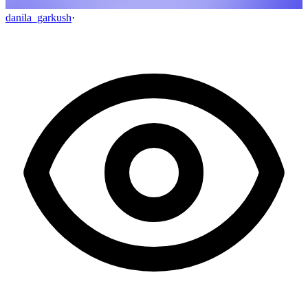
danila_garkush
·