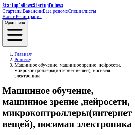
StartupFellows
StartupFellows
Стартапы
Вакансии
База резюме
Специалисты
Войти
Регистрация
Open menu
Главная
/
Резюме
/
Машинное обучение, машинное зрение ,нейросети,
микроконтроллеры(интернет вещей), носимая
электроника
Машинное обучение,
машинное зрение ,нейросети,
микроконтроллеры(интернет
вещей), носимая электроника