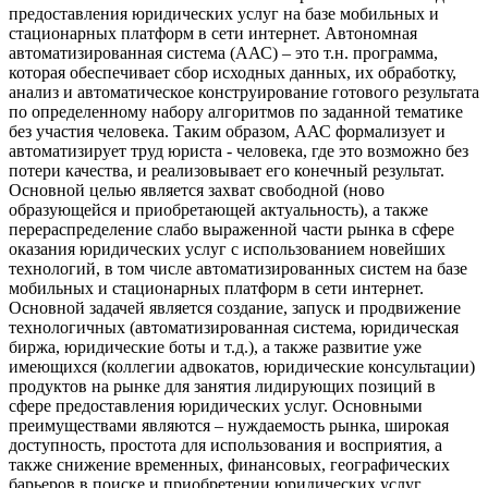
предоставления юридических услуг на базе мобильных и
стационарных платформ в сети интернет.
Автономная
автоматизированная система (ААС) – это т.н. программа,
которая обеспечивает сбор исходных данных, их обработку,
анализ и автоматическое конструирование готового результата
по определенному набору алгоритмов по заданной тематике
без участия человека.
Таким образом, ААС формализует и
автоматизирует труд юриста - человека, где это возможно без
потери качества, и реализовывает его конечный результат.
Основной целью является захват свободной (ново
образующейся и приобретающей актуальность), а также
перераспределение слабо выраженной части рынка в сфере
оказания юридических услуг с использованием новейших
технологий, в том числе автоматизированных систем на базе
мобильных и стационарных платформ в сети интернет.
Основной задачей является создание, запуск и продвижение
технологичных (автоматизированная система, юридическая
биржа, юридические боты и т.д.), а также развитие уже
имеющихся (коллегии адвокатов, юридические консультации)
продуктов на рынке для занятия лидирующих позиций в
сфере предоставления юридических услуг.
Основными
преимуществами являются – нуждаемость рынка, широкая
доступность, простота для использования и восприятия, а
также снижение временных, финансовых, географических
барьеров в поиске и приобретении юридических услуг.