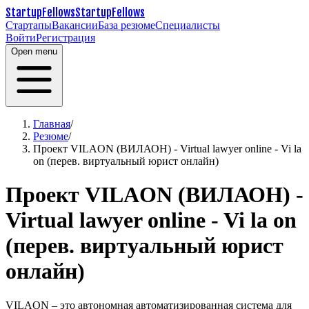
StartupFellows
StartupFellows
Стартапы
Вакансии
База резюме
Специалисты
Войти
Регистрация
Open menu
Главная
/
Резюме
/
Проект VILAON (ВИЛАОН) - Virtual lawyer online - Vi la
on (перев. виртуальный юрист онлайн)
Проект VILAON (ВИЛАОН) -
Virtual lawyer online - Vi la on
(перев. виртуальный юрист
онлайн)
VILAON – это автономная автоматизированная система для