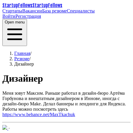
StartupFellows
StartupFellows
Стартапы
Вакансии
База резюме
Специалисты
Войти
Регистрация
Open menu
Главная
/
Резюме
/
Дизайнер
Дизайнер
Меня зовут Максим.
Раньше работал в дизайн-бюро Артёма
Горбунова и внештатным дизайнером в Иннове, иногда с
дизайн-бюро Make. Делал баннеры и лендинги для Яндекса.
Работы можно посмотреть здесь
https://www.behance.net/MaxTkachuk
·