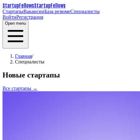
StartupFellows
StartupFellows
Стартапы
Вакансии
База резюме
Специалисты
Войти
Регистрация
Open menu
Главная
/
Специалисты
Новые стартапы
Все стартапы →