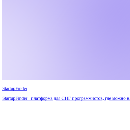
StartupFinder
StartupFinder - платформа для СНГ программистов, где можно 