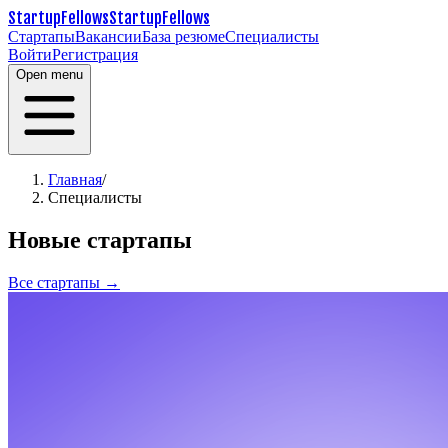
StartupFellows
StartupFellows
Стартапы
Вакансии
База резюме
Специалисты
Войти
Регистрация
Open menu
Главная
/
Специалисты
Новые стартапы
Все стартапы →