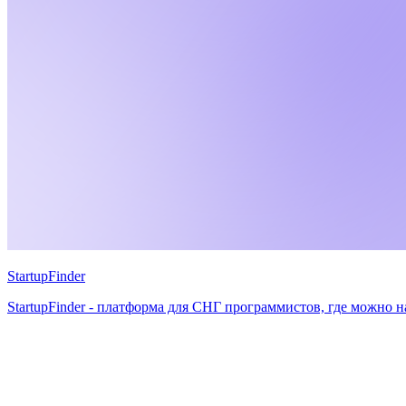
StartupFinder
StartupFinder - платформа для СНГ программистов, где можно 