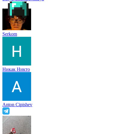
Serkom
Никак Никто
Anton Cipishev