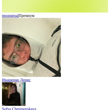
moongroal
Премиум
Иващенко Денис
Sofya Cherepovskaya