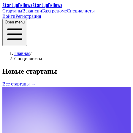
StartupFellows
StartupFellows
Стартапы
Вакансии
База резюме
Специалисты
Войти
Регистрация
Open menu
Главная
/
Специалисты
Новые стартапы
Все стартапы →