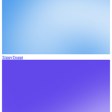
TrippyTroppi