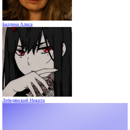
Балдина Алиса
Лебедянский Никита