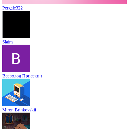
Pergale322
Slaim
Всеволод Присекин
Miron Brinkovskii