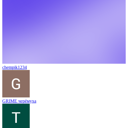
chempik1234
GRIME черёмуха