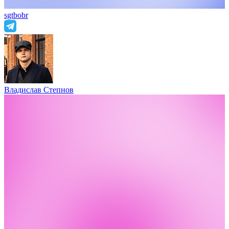
sgtbobr
Владислав Степнов