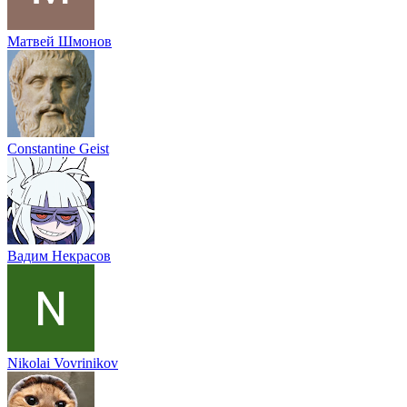
Матвей Шмонов
Constantine Geist
Вадим Некрасов
Nikolai Vovrinikov