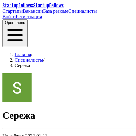
StartupFellows
StartupFellows
Стартапы
Вакансии
База резюме
Специалисты
Войти
Регистрация
Open menu
Главная
/
Специалисты
/
Сережа
Сережа
На сайте с 2023-01-11