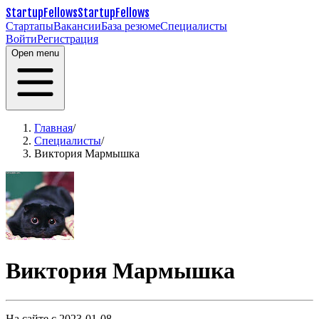
StartupFellows
StartupFellows
Стартапы
Вакансии
База резюме
Специалисты
Войти
Регистрация
Open menu
Главная
/
Специалисты
/
Виктория Мармышка
Виктория Мармышка
На сайте с 2023-01-08