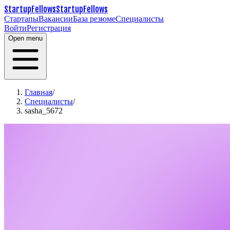
StartupFellows
StartupFellows
Стартапы
Вакансии
База резюме
Специалисты
Войти
Регистрация
Open menu
Главная
/
Специалисты
/
sasha_5672