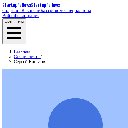
StartupFellows
StartupFellows
Стартапы
Вакансии
База резюме
Специалисты
Войти
Регистрация
Open menu
Главная
/
Специалисты
/
Сергей Коньков