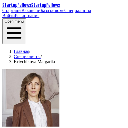
StartupFellows
StartupFellows
Стартапы
Вакансии
База резюме
Специалисты
Войти
Регистрация
Open menu
Главная
/
Специалисты
/
Krivchikova Margarita