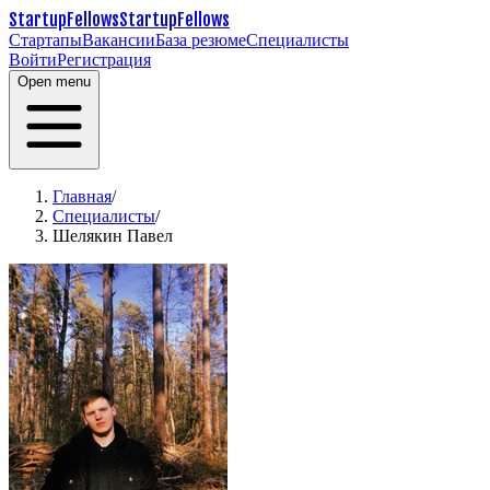
StartupFellows
StartupFellows
Стартапы
Вакансии
База резюме
Специалисты
Войти
Регистрация
Open menu
Главная
/
Специалисты
/
Шелякин Павел