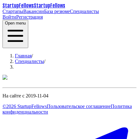
StartupFellows
StartupFellows
Стартапы
Вакансии
База резюме
Специалисты
Войти
Регистрация
Open menu
Главная
/
Специалисты
/
На сайте с 2019-11-04
©2026 StartupFellows
Пользовательское соглашение
Политика
конфиденциальности