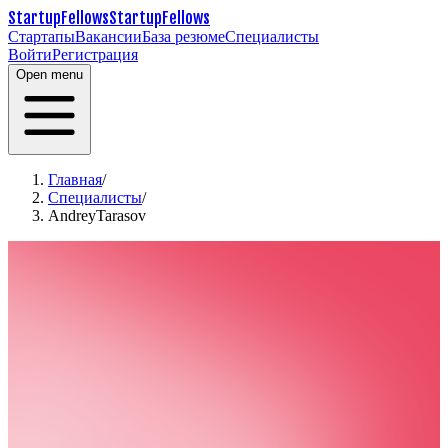
StartupFellows
StartupFellows
Стартапы
Вакансии
База резюме
Специалисты
Войти
Регистрация
Open menu
Главная
/
Специалисты
/
AndreyTarasov