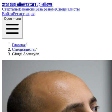
StartupFellows
StartupFellows
Стартапы
Вакансии
База резюме
Специалисты
Войти
Регистрация
Open menu
Главная
/
Специалисты
/
Giorgi Asaturyan