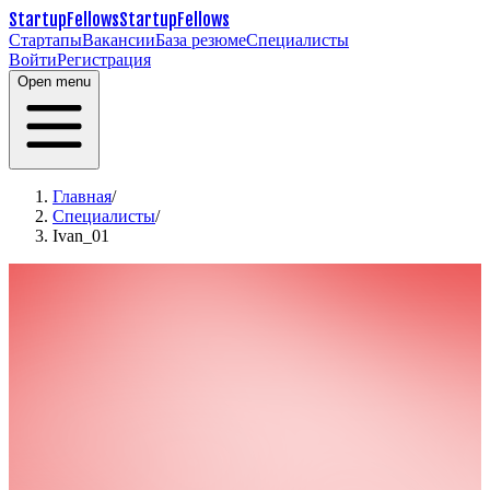
StartupFellows
StartupFellows
Стартапы
Вакансии
База резюме
Специалисты
Войти
Регистрация
Open menu
Главная
/
Специалисты
/
Ivan_01