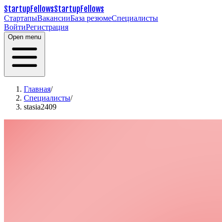
StartupFellows
StartupFellows
Стартапы
Вакансии
База резюме
Специалисты
Войти
Регистрация
Open menu
Главная
/
Специалисты
/
stasia2409