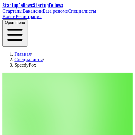
StartupFellows
StartupFellows
Стартапы
Вакансии
База резюме
Специалисты
Войти
Регистрация
Open menu
Главная
/
Специалисты
/
SpeedyFox