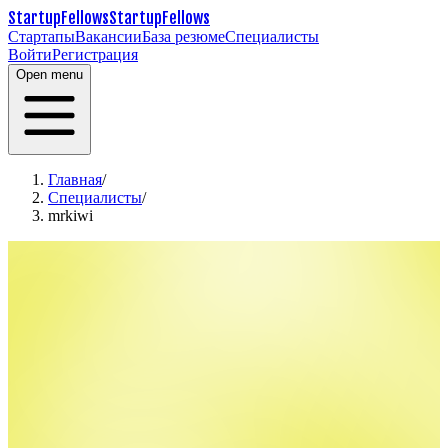
StartupFellows
StartupFellows
Стартапы
Вакансии
База резюме
Специалисты
Войти
Регистрация
Open menu
Главная
/
Специалисты
/
mrkiwi