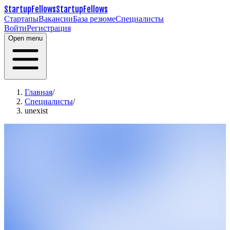
StartupFellows
StartupFellows
Стартапы
Вакансии
База резюме
Специалисты
Войти
Регистрация
Open menu
Главная
/
Специалисты
/
unexist