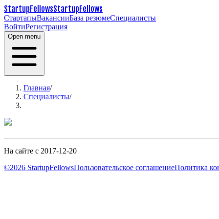
StartupFellows
StartupFellows
Стартапы
Вакансии
База резюме
Специалисты
Войти
Регистрация
Open menu
Главная
/
Специалисты
/
На сайте с 2017-12-20
©2026 StartupFellows
Пользовательское соглашение
Политика ко