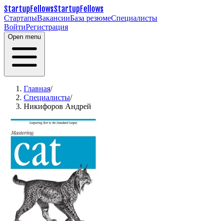
StartupFellows
StartupFellows
Стартапы
Вакансии
База резюме
Специалисты
Войти
Регистрация
Open menu
Главная
/
Специалисты
/
Никифоров Андрей