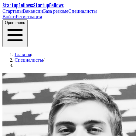
StartupFellows
StartupFellows
Стартапы
Вакансии
База резюме
Специалисты
Войти
Регистрация
Open menu
Главная
/
Специалисты
/