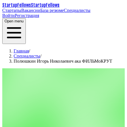
StartupFellows
StartupFellows
Стартапы
Вакансии
База резюме
Специалисты
Войти
Регистрация
Open menu
Главная
/
Специалисты
/
Полюшкин Игорь Николаевич ака ФИЛЬМоКРУТ