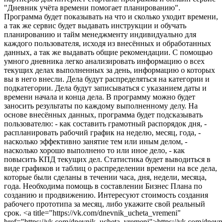
"Дневник учёта времени помогает планированию".
Программа будет показывать на что и сколько уходит времени,
а так же сервис будет выдавать инструкции и обучать
планированию и тайм менеджменту индивидуально для
каждого пользователя, исходя из внесённых и обработанных
данных, а так же выдавать общие рекомендации. С помощью
умного дневника легко анализировать информацию о всех
текущих делах выполненных за день, информацию о которых
вы в него внесли. Дела будут распределяться на категории и
подкатегории. Дела будут записываться с указанием даты и
времени начала и конца дела. В программу можно будет
заносить результаты по каждому выполненному делу. На
основе внесённых данных, программа будет подсказывать
пользователю: - как составить грамотный распорядок дня, -
распланировать рабочий график на неделю, месяц, года, -
насколько эффективно занятие тем или иным делом, -
насколько хорошо выполнено то или иное дело, - как
повысить КПД текущих дел. Статистика будет выводиться в
виде графиков и таблиц о распределении времени на все дела,
которые были сделаны в течении часа, дня, недели, месяца,
года. Необходима помощь в составлении Бизнес Плана по
созданию и продвижению. Интересуют стоимость создания
рабочего прототипа за месяц, либо укажите свой реальный
срок. <a title="https://vk.com/dnevnik_ucheta_vremeni"
href="https://vk.com/dnevnik_ucheta_vremeni">https://vk.com/dnev