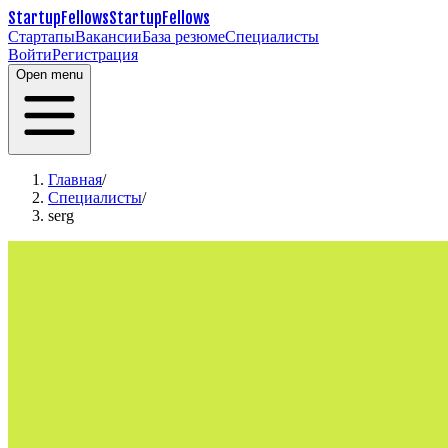
StartupFellows
StartupFellows
Стартапы
Вакансии
База резюме
Специалисты
Войти
Регистрация
Open menu
Главная
/
Специалисты
/
serg