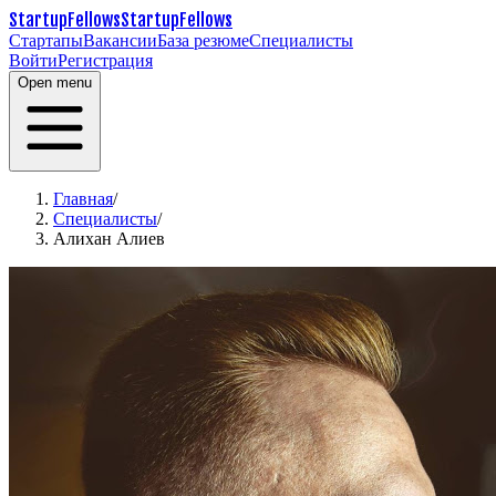
StartupFellows
StartupFellows
Стартапы
Вакансии
База резюме
Специалисты
Войти
Регистрация
Open menu
Главная
/
Специалисты
/
Алихан Алиев