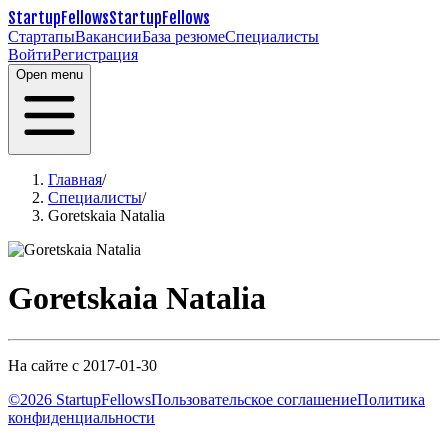
StartupFellows
StartupFellows
Стартапы
Вакансии
База резюме
Специалисты
Войти
Регистрация
Open menu
Главная
/
Специалисты
/
Goretskaia Natalia
Goretskaia Natalia
На сайте с 2017-01-30
©2026 StartupFellows
Пользовательское соглашение
Политика
конфиденциальности