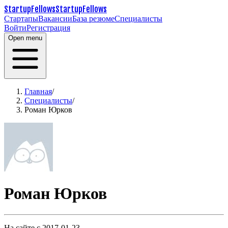
StartupFellows
StartupFellows
Стартапы
Вакансии
База резюме
Специалисты
Войти
Регистрация
Open menu
Главная
/
Специалисты
/
Роман Юрков
Роман Юрков
На сайте с 2017-01-23