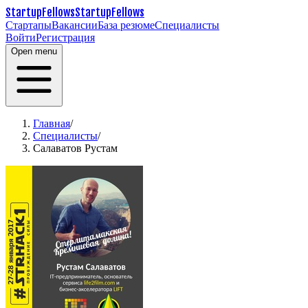
StartupFellows
StartupFellows
Стартапы
Вакансии
База резюме
Специалисты
Войти
Регистрация
Open menu
Главная
/
Специалисты
/
Салаватов Рустам