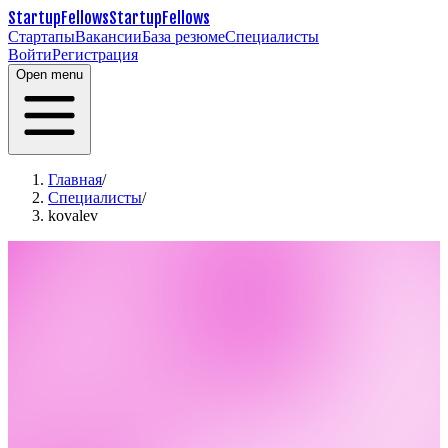
StartupFellows
StartupFellows
Стартапы
Вакансии
База резюме
Специалисты
Войти
Регистрация
Open menu
Главная
/
Специалисты
/
kovalev