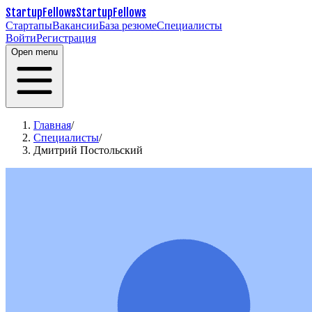
StartupFellows
StartupFellows
Стартапы
Вакансии
База резюме
Специалисты
Войти
Регистрация
Open menu
Главная
/
Специалисты
/
Дмитрий Постольский