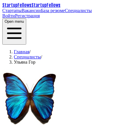
StartupFellows
StartupFellows
Стартапы
Вакансии
База резюме
Специалисты
Войти
Регистрация
Open menu
Главная
/
Специалисты
/
Ульяна Гор