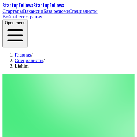
StartupFellows
StartupFellows
Стартапы
Вакансии
База резюме
Специалисты
Войти
Регистрация
Open menu
Главная
/
Специалисты
/
Liahim