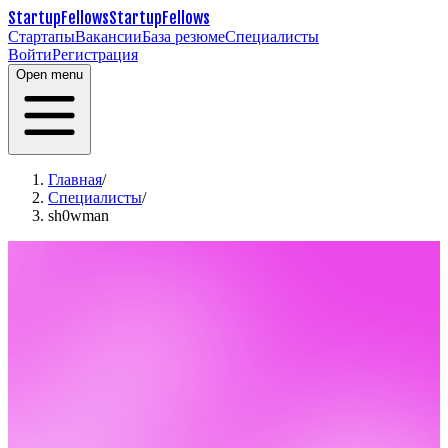
StartupFellows
StartupFellows
Стартапы
Вакансии
База резюме
Специалисты
Войти
Регистрация
Open menu
Главная
/
Специалисты
/
sh0wman