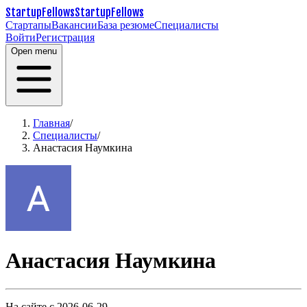
StartupFellows
StartupFellows
Стартапы
Вакансии
База резюме
Специалисты
Войти
Регистрация
Open menu
Главная
/
Специалисты
/
Анастасия Наумкина
Анастасия Наумкина
На сайте с 2026-06-29