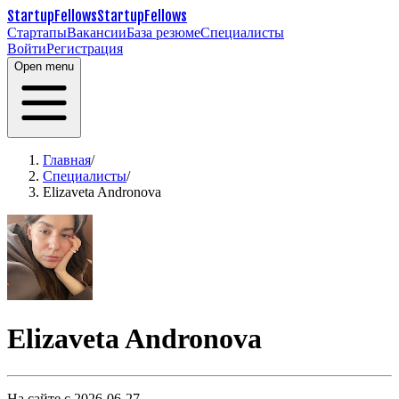
StartupFellows
StartupFellows
Стартапы
Вакансии
База резюме
Специалисты
Войти
Регистрация
Open menu
Главная
/
Специалисты
/
Elizaveta Andronova
Elizaveta Andronova
На сайте с 2026-06-27